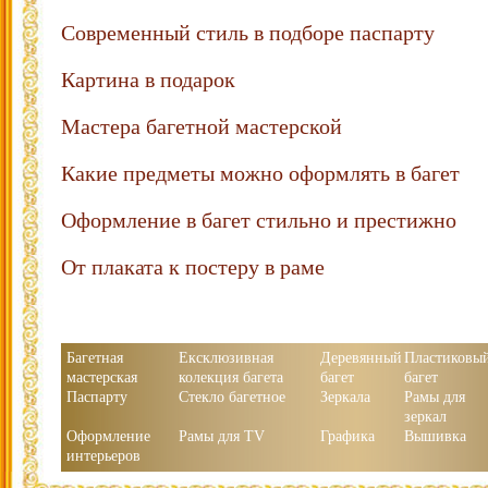
Современный стиль в подборе паспарту
Картина в подарок
Мастера багетной мастерской
Какие предметы можно оформлять в багет
Оформление в багет стильно и престижно
От плаката к постеру в раме
Багетная
Ексклюзивная
Деревянный
Пластиковы
мастерская
колекция багета
багет
багет
Паспарту
Стекло багетное
Зеркала
Рамы для
зеркал
Оформление
Рамы для TV
Графика
Вышивка
интерьеров