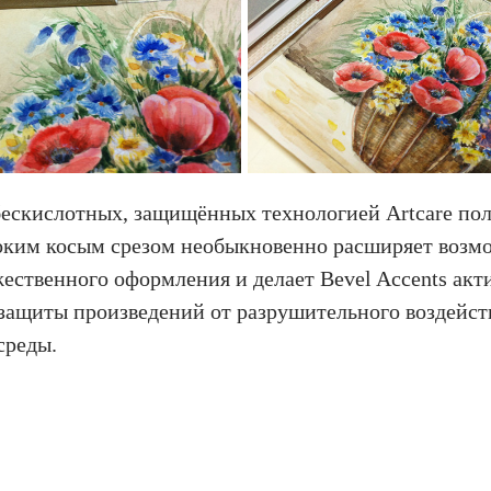
ескислотных, защищённых технологией Artcare пол
соким косым срезом необыкновенно расширяет возм
жественного оформления и делает Bevel Accents ак
 защиты произведений от разрушительного воздейст
среды.