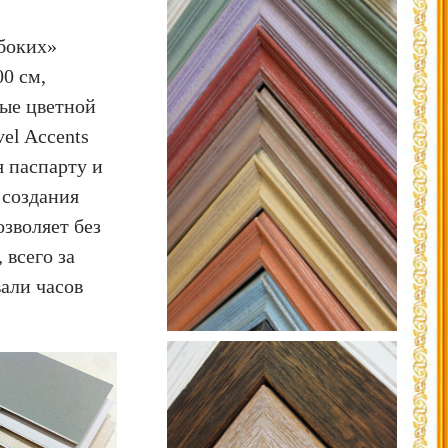
боких»
00 см,
тые цветной
el Accents
я паспарту и
 создания
зволяет без
 всего за
вали часов