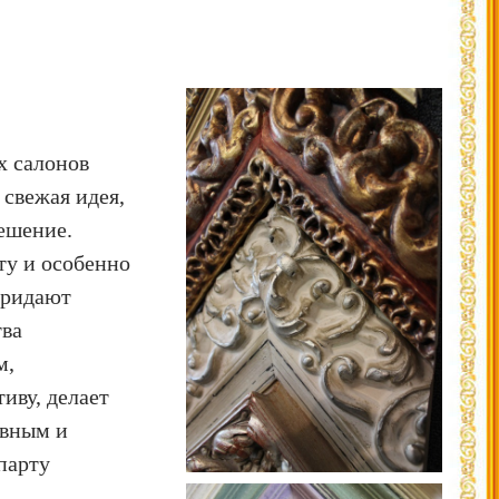
х салонов
 свежая идея,
ешение.
ту и особенно
придают
тва
м,
иву, делает
вным и
парту