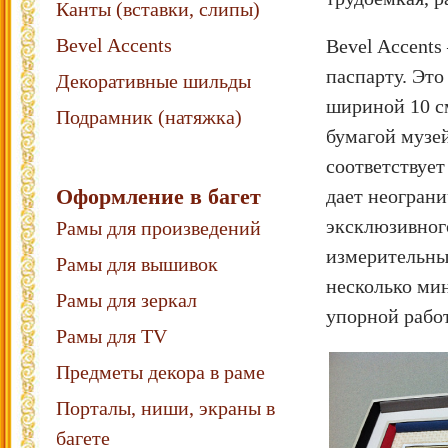
Канты (вставки, слипы)
Bevel Accents
Bevel Accent
паспарту. Это
Декоративные шильды
шириной 10 см
Подрамник (натяжка)
бумагой музей
соответствует
Оформление в багет
дает неогран
эксклюзивного
Рамы для произведений
измерительных
Рамы для вышивок
несколько мин
Рамы для зеркал
упорной рабо
Рамы для TV
Предметы декора в раме
Порталы, ниши, экраны в
багете