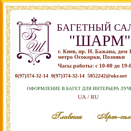
БАГЕТНЫЙ СА
"ШАРМ"
г. Киев, пр. Н. Бажана, дом 
метро Осокорки, Позняки
Часы работы: с 10-00 до 19-
0(97)374-32-14
0(97)374-32-14
5852242@ukr.net
ОФОРМЛЕНИЕ В БАГЕТ ДЛЯ ИНТЕРЬЕРА ЛУЧ
UA
RU
Перейти к содержимому
Главная
Арт-сал