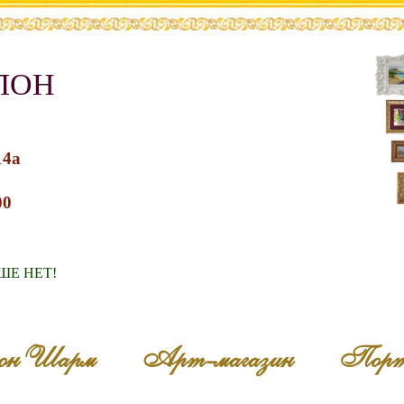
ЛОН
14a
00
ШЕ НЕТ!
он Шарм
Арт-магазин
Порт