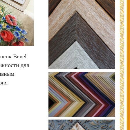
осок Bevel
ожности для
тивным
вия