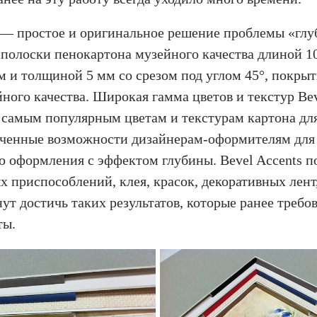
s — простое и оригинальное решение проблемы «глу
 полоски пенокартона музейного качества длиной 1
 и толщиной 5 мм со срезом под углом 45°, покры
ного качества. Широкая гамма цветов и текстур Bev
 самым популярным цветам и текстурам картона дл
иченные возможности дизайнерам-оформителям для
 оформления с эффектом глубины. Bevel Accents по
 приспособлений, клея, красок, декоративных лент,
ут достичь таких результатов, которые ранее требо
ты.