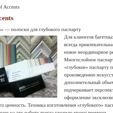
l Accents
cents
s» — полоски для глубокого паспарту
Для клиентов багетны
всегда привлекательна
новое неординарное р
Многослойное паспар
«глубокое» паспарту 
произведению искусс
дополнительный объе
подчеркивает перспект
оформление эксклюзи
го ценность. Техника изготовления «глубокого» пас
анее на эту работу всегда уходило много времени.