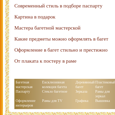
Современный стиль в подборе паспарту
Картина в подарок
Мастера багетной мастерской
Какие предметы можно оформлять в багет
Оформление в багет стильно и престижно
От плаката к постеру в раме
Багетная
Ексклюзивная
Деревянный
Пластиковы
мастерская
колекция багета
багет
багет
Паспарту
Стекло багетное
Зеркала
Рамы для
зеркал
Оформление
Рамы для TV
Графика
Вышивка
интерьеров