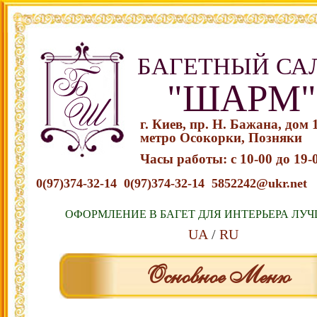
БАГЕТНЫЙ СА
"ШАРМ"
г. Киев, пр. Н. Бажана, дом 
метро Осокорки, Позняки
Часы работы: с 10-00 до 19-
0(97)374-32-14
0(97)374-32-14
5852242@ukr.net
ОФОРМЛЕНИЕ В БАГЕТ ДЛЯ ИНТЕРЬЕРА ЛУЧ
UA
RU
Основное Меню
Перейти к содержимому