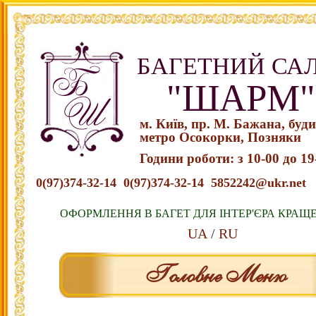
БАГЕТНИЙ СА
"ШАРМ"
м. Київ, пр. М. Бажана, буд
метро Осокорки, Позняки
Години роботи: з 10-00 до 19
0(97)374-32-14
0(97)374-32-14
5852242@ukr.net
ОФОРМЛЕННЯ В БАГЕТ ДЛЯ ІНТЕР'ЄРА КРАЩ
UA
RU
Головне Меню
Переміститись до тексту