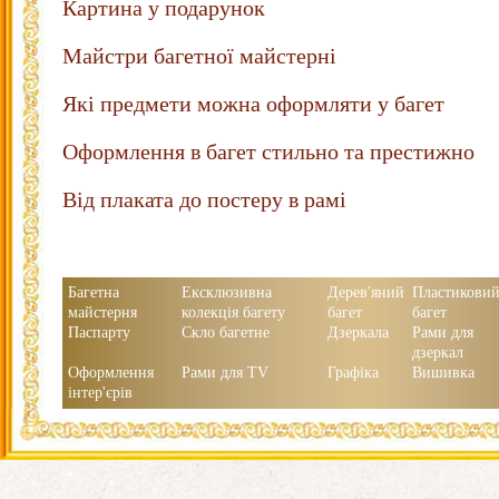
Картина у подарунок
Майстри багетної майстерні
Які предмети можна оформляти у багет
Оформлення в багет стильно та престижно
Від плаката до постеру в рамі
Багетна
Ексклюзивна
Дерев'яний
Пластикови
майстерня
колекція багету
багет
багет
Паспарту
Скло багетне
Дзеркала
Рами для
дзеркал
Оформлення
Рами для TV
Графіка
Вишивка
інтер'єрів