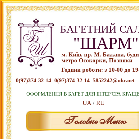
БАГЕТНИЙ СА
"ШАРМ"
м. Київ, пр. М. Бажана, буд
метро Осокорки, Позняки
Години роботи: з 10-00 до 19
0(97)374-32-14
0(97)374-32-14
5852242@ukr.net
ОФОРМЛЕННЯ В БАГЕТ ДЛЯ ІНТЕР'ЄРА КРАЩ
UA
RU
Головне Меню
Переміститись до тексту